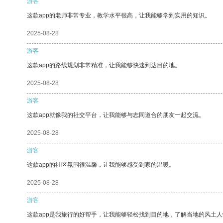
游客
这款app的老师非常专业，教学水平很高，让我能够学到实用的知识。
2025-08-28
游客
这款app的路线规划非常精准，让我能够快速到达目的地。
2025-08-28
游客
这款app就像我的社交平台，让我能够与志同道合的朋友一起交流。
2025-08-28
游客
这款app的社区氛围很温馨，让我能够感受到家的温暖。
2025-08-28
游客
这款app是我旅行的好帮手，让我能够轻松找到目的地，了解当地的风土人