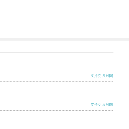
支持
[0]
反对
[0]
支持
[0]
反对
[0]