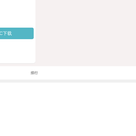
PC下载
排行