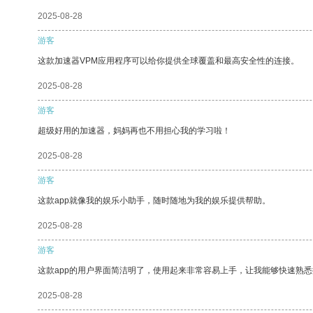
2025-08-28
游客
这款加速器VPM应用程序可以给你提供全球覆盖和最高安全性的连接。
2025-08-28
游客
超级好用的加速器，妈妈再也不用担心我的学习啦！
2025-08-28
游客
这款app就像我的娱乐小助手，随时随地为我的娱乐提供帮助。
2025-08-28
游客
这款app的用户界面简洁明了，使用起来非常容易上手，让我能够快速熟
2025-08-28