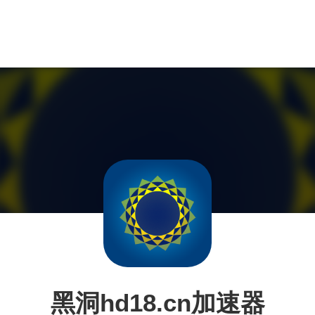
黑洞hd18.cn加速器