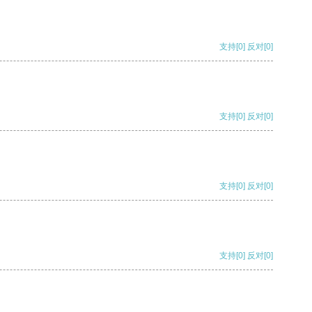
支持
[0]
反对
[0]
支持
[0]
反对
[0]
支持
[0]
反对
[0]
支持
[0]
反对
[0]