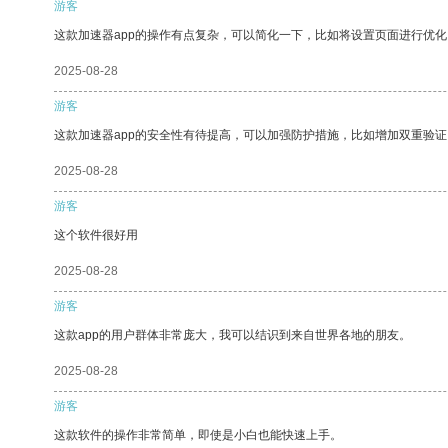
游客
这款加速器app的操作有点复杂，可以简化一下，比如将设置页面进行优化
2025-08-28
游客
这款加速器app的安全性有待提高，可以加强防护措施，比如增加双重验证
2025-08-28
游客
这个软件很好用
2025-08-28
游客
这款app的用户群体非常庞大，我可以结识到来自世界各地的朋友。
2025-08-28
游客
这款软件的操作非常简单，即使是小白也能快速上手。