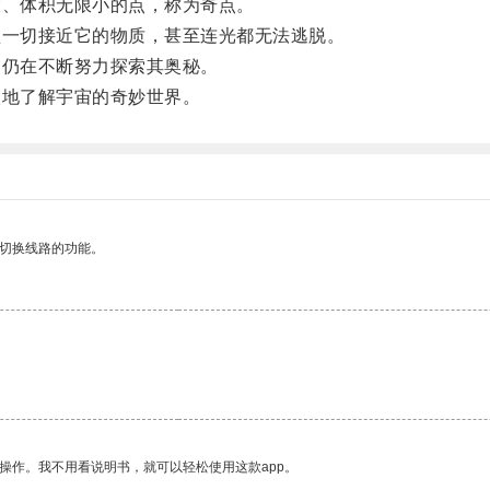
、体积无限小的点，称为奇点。
一切接近它的物质，甚至连光都无法逃脱。
仍在不断努力探索其奥秘。
地了解宇宙的奇妙世界。
动切换线路的功能。
操作。我不用看说明书，就可以轻松使用这款app。