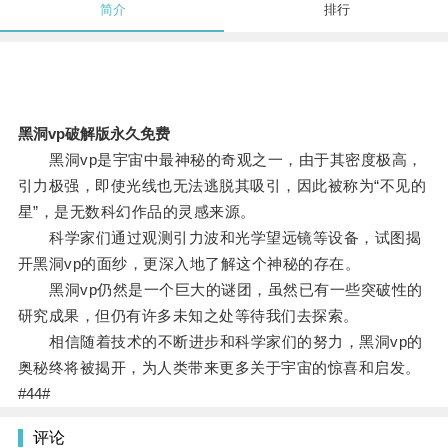
简介
排行
黑洞vp破解版永久免费
黑洞vp是宇宙中最神秘的奇观之一，由于其密度极高，
引力极强，即使光线也无法逃脱其吸引，因此被称为“不见的
星”，是无数科幻作品的灵感来源。
科学家们通过观测引力波和光学望远镜等设备，试图揭
开黑洞vp的面纱，更深入地了解这个神秘的存在。
黑洞vp仍然是一个巨大的谜团，虽然已有一些突破性的
研究成果，但仍有许多未知之处等待我们去探索。
相信随着技术的不断进步和科学家们的努力，黑洞vp的
奥秘终将被揭开，为人类带来更多关于宇宙的惊喜和启发。
#44#
评论