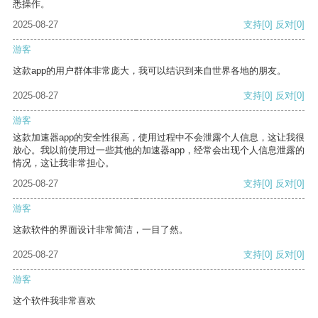
悉操作。
2025-08-27
支持
[0]
反对
[0]
游客
这款app的用户群体非常庞大，我可以结识到来自世界各地的朋友。
2025-08-27
支持
[0]
反对
[0]
游客
这款加速器app的安全性很高，使用过程中不会泄露个人信息，这让我很
放心。我以前使用过一些其他的加速器app，经常会出现个人信息泄露的
情况，这让我非常担心。
2025-08-27
支持
[0]
反对
[0]
游客
这款软件的界面设计非常简洁，一目了然。
2025-08-27
支持
[0]
反对
[0]
游客
这个软件我非常喜欢