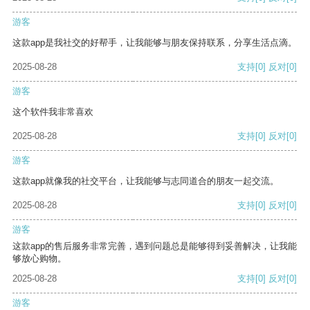
游客
这款app是我社交的好帮手，让我能够与朋友保持联系，分享生活点滴。
2025-08-28
支持
[0]
反对
[0]
游客
这个软件我非常喜欢
2025-08-28
支持
[0]
反对
[0]
游客
这款app就像我的社交平台，让我能够与志同道合的朋友一起交流。
2025-08-28
支持
[0]
反对
[0]
游客
这款app的售后服务非常完善，遇到问题总是能够得到妥善解决，让我能
够放心购物。
2025-08-28
支持
[0]
反对
[0]
游客