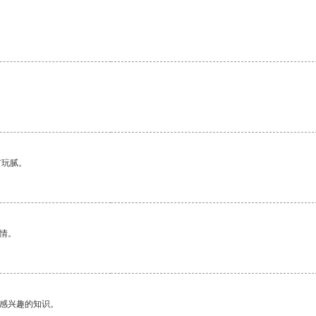
。
有玩腻。
情。
己感兴趣的知识。