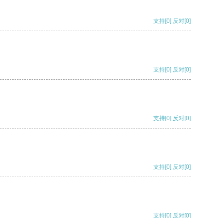
支持
[0]
反对
[0]
支持
[0]
反对
[0]
支持
[0]
反对
[0]
支持
[0]
反对
[0]
支持
[0]
反对
[0]