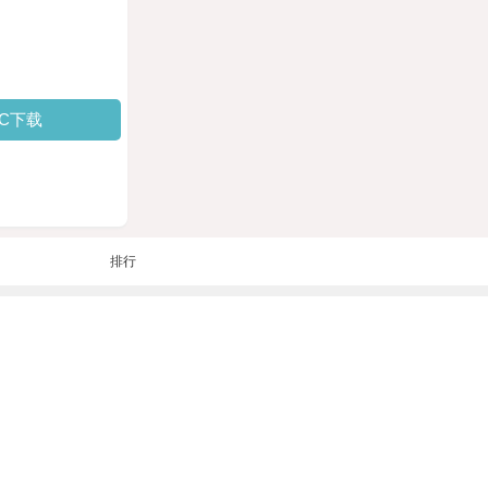
PC下载
排行