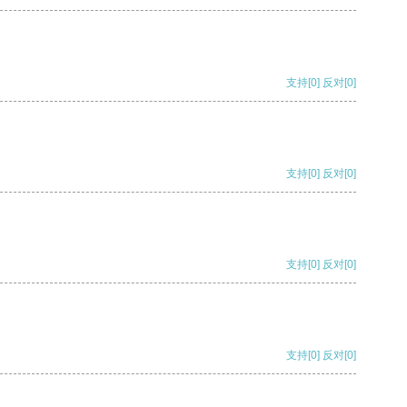
支持
[0]
反对
[0]
支持
[0]
反对
[0]
支持
[0]
反对
[0]
支持
[0]
反对
[0]