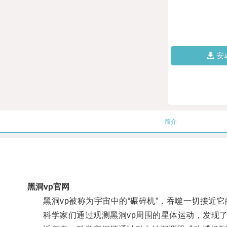
安
简介
黑洞vp官网
黑洞vp被称为宇宙中的“碾碎机”，吞噬一切接近它
科学家们通过观测黑洞vp周围的星体运动，发现了