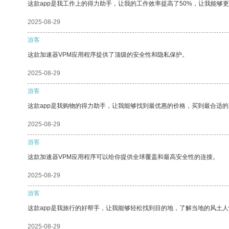
这款app是我工作上的得力助手，让我的工作效率提高了50%，让我能够
2025-08-29
游客
这款加速器VPM应用程序提供了顶级的安全性和隐私保护。
2025-08-29
游客
这款app是我购物的得力助手，让我能够找到最优惠的价格，买到最合适
2025-08-29
游客
这款加速器VPM应用程序可以给你提供全球覆盖和最高安全性的连接。
2025-08-29
游客
这款app是我旅行的好帮手，让我能够轻松找到目的地，了解当地的风土人
2025-08-29