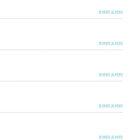
支持
[0]
反对
[0]
支持
[0]
反对
[0]
支持
[0]
反对
[0]
支持
[0]
反对
[0]
支持
[0]
反对
[0]