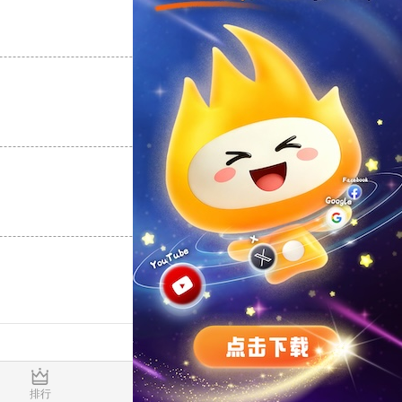
支持
[0]
反对
[0]
支持
[0]
反对
[0]
支持
[0]
反对
[0]
0.019061s
排行
推荐