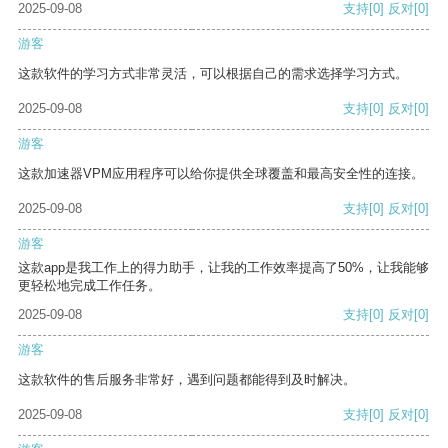
2025-09-08
支持
[0]
反对
[0]
游客
这款软件的学习方式非常灵活，可以根据自己的需求选择学习方式。
2025-09-08
支持
[0]
反对
[0]
游客
这款加速器VPM应用程序可以给你提供全球覆盖和最高安全性的连接。
2025-09-08
支持
[0]
反对
[0]
游客
这款app是我工作上的得力助手，让我的工作效率提高了50%，让我能够
更轻松地完成工作任务。
2025-09-08
支持
[0]
反对
[0]
游客
这款软件的售后服务非常好，遇到问题都能得到及时解决。
2025-09-08
支持
[0]
反对
[0]