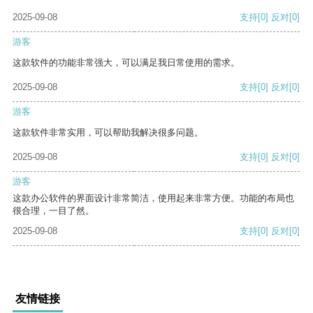
2025-09-08
支持
[0]
反对
[0]
游客
这款软件的功能非常强大，可以满足我日常使用的需求。
2025-09-08
支持
[0]
反对
[0]
游客
这款软件非常实用，可以帮助我解决很多问题。
2025-09-08
支持
[0]
反对
[0]
游客
这款办公软件的界面设计非常简洁，使用起来非常方便。功能的布局也
很合理，一目了然。
2025-09-08
支持
[0]
反对
[0]
友情链接