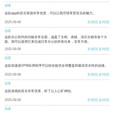
游客
这款app的音乐资源非常优质，可以让我尽情享受音乐的魅力。
2025-09-08
支持
[0]
反对
[0]
游客
这款办公软件的功能非常全面，涵盖了文档、表格、演示文稿等各个方
面。我可以使用它来完成日常办公的所有任务，非常方便。
2025-09-08
支持
[0]
反对
[0]
游客
这款加速器VPM应用程序可以给你提供全球覆盖和最高安全性的连接。
2025-09-08
支持
[0]
反对
[0]
游客
这款游戏的音乐非常优美，听了让人心旷神怡。
2025-09-08
支持
[0]
反对
[0]
游客